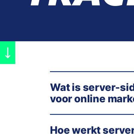
Wat is server-si
voor online mark
Server-side tracking is een meth
naar een trackingplatform zoals G
gegevens direct vanuit de browse
Hoe werkt server