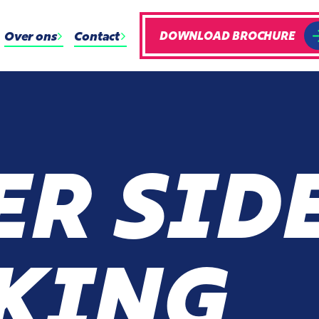
Over ons
Contact
DOWNLOAD BROCHURE
ER SID
KING