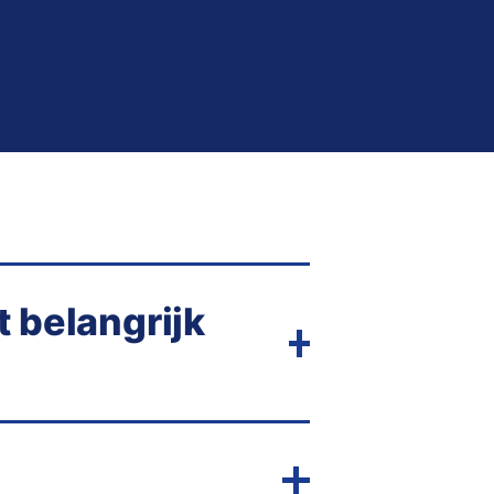
t belangrijk
rver worden gestuurd voordat ze
ient-side tracking, waar de