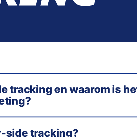
de tracking en waarom is he
eting?
ode waarbij gebruikersgegevens eerst naar je eigen se
oogle Analytics worden verzonden. Dit verschilt van cl
r van de gebruiker naar het trackingplatform gaan.
-side tracking?