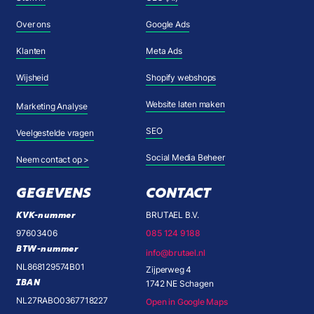
Over ons
Google Ads
Klanten
Meta Ads
Wijsheid
Shopify webshops
Website laten maken
Marketing Analyse
SEO
Veelgestelde vragen
Social Media Beheer
Neem contact op >
GEGEVENS
CONTACT
KVK-nummer
BRUTAEL B.V.
97603406
085 124 9188
BTW-nummer
info@brutael.nl
NL868129574B01
Zijperweg 4
IBAN
1742 NE Schagen
NL27RABO0367718227
Open in Google Maps