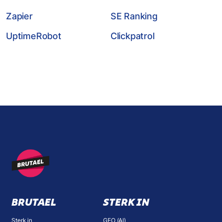
Zapier
SE Ranking
UptimeRobot
Clickpatrol
BRUTAEL
STERK IN
Sterk in
GEO (AI)