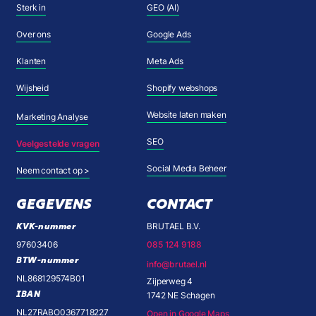
Sterk in
GEO (AI)
Over ons
Google Ads
Klanten
Meta Ads
Wijsheid
Shopify webshops
Website laten maken
Marketing Analyse
SEO
Veelgestelde vragen
Social Media Beheer
Neem contact op >
GEGEVENS
CONTACT
KVK-nummer
BRUTAEL B.V.
97603406
085 124 9188
BTW-nummer
info@brutael.nl
NL868129574B01
Zijperweg 4
IBAN
1742 NE Schagen
NL27RABO0367718227
Open in Google Maps