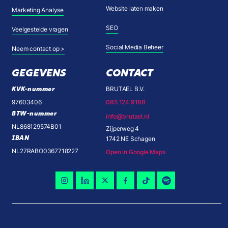
Website laten maken
Marketing Analyse
SEO
Veelgestelde vragen
Social Media Beheer
Neem contact op >
GEGEVENS
CONTACT
KVK-nummer
BRUTAEL B.V.
97603406
085 124 9188
BTW-nummer
info@brutael.nl
NL868129574B01
Zijperweg 4
IBAN
1742 NE Schagen
NL27RABO0367718227
Open in Google Maps