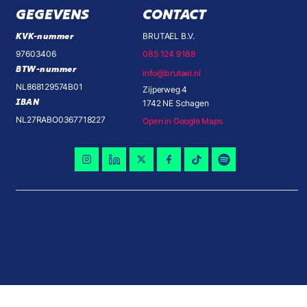
GEGEVENS
CONTACT
KVK-nummer
BRUTAEL B.V.
97603406
085 124 9188
BTW-nummer
info@brutael.nl
NL868129574B01
Zijperweg 4
IBAN
1742 NE Schagen
NL27RABO0367718227
Open in Google Maps