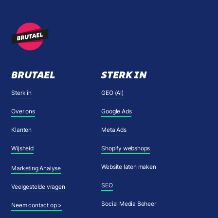
BRUTAEL
STERK IN
Sterk in
GEO (AI)
Over ons
Google Ads
Klanten
Meta Ads
Wijsheid
Shopify webshops
Website laten maken
Marketing Analyse
SEO
Veelgestelde vragen
Social Media Beheer
Neem contact op >