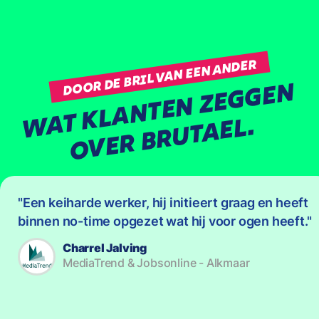
DOOR DE BRIL VAN EEN ANDER
A
T
K
L
A
N
T
E
N
Z
E
G
G
E
N
O
V
E
R
B
R
U
T
A
E
W
L.
Een keiharde werker, hij initieert graag en heeft
binnen no-time opgezet wat hij voor ogen heeft.
Charrel Jalving
MediaTrend & Jobsonline - Alkmaar