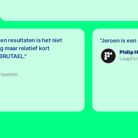
 en resultaten is het niet
Jeroen is een
g maar relatief kort
Philip
BRUTAEL.
Leapfor
 Haarlem