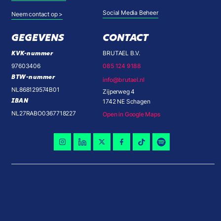
Social Media Beheer
Neem contact op >
GEGEVENS
CONTACT
KVK-nummer
BRUTAEL B.V.
97603406
085 124 9188
BTW-nummer
info@brutael.nl
NL868129574B01
Zijperweg 4
IBAN
1742 NE Schagen
NL27RABO0367718227
Open in Google Maps