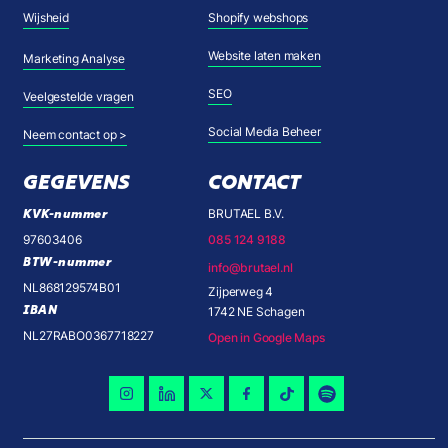
Wijsheid
Shopify webshops
Website laten maken
Marketing Analyse
SEO
Veelgestelde vragen
Social Media Beheer
Neem contact op >
GEGEVENS
CONTACT
KVK-nummer
BRUTAEL B.V.
97603406
085 124 9188
BTW-nummer
info@brutael.nl
NL868129574B01
Zijperweg 4
IBAN
1742 NE Schagen
NL27RABO0367718227
Open in Google Maps