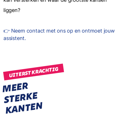
liggen?
👉 Neem contact met ons op en ontmoet jouw
assistent.
UITERST KRACHTIG
M
E
E
R
S
T
E
R
K
K
A
N
T
E
E
N