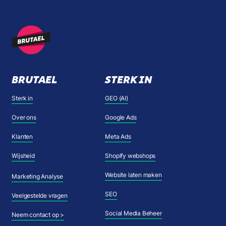
BRUTAEL
STERK IN
Sterk in
GEO (AI)
Over ons
Google Ads
Klanten
Meta Ads
Wijsheid
Shopify webshops
Website laten maken
Marketing Analyse
SEO
Veelgestelde vragen
Social Media Beheer
Neem contact op >