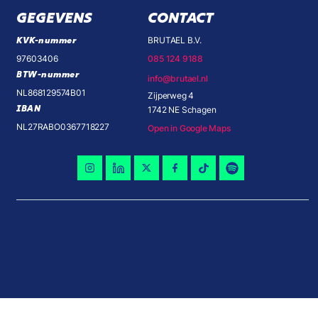
GEGEVENS
CONTACT
KVK-nummer
BRUTAEL B.V.
97603406
085 124 9188
BTW-nummer
info@brutael.nl
NL868129574B01
Zijperweg 4
IBAN
1742 NE Schagen
NL27RABO0367718227
Open in Google Maps