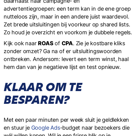
daarnaast naar campagne- en
advertentiegroepen: een term kan in de ene groep
nutteloos zijn, maar in een andere juist waardevol.
Zet brede uitsluitingen bij voorkeur op shared lists.
Zo houd je overzicht en voorkom je dubbele regels.
Kijk ook naar
ROAS
of
CPA
. Zie je kostbare kliks
zonder omzet? Ga na of er uitsluitings­woorden
ontbreken. Andersom: levert een term winst, haal
hem dan van je negatieve lijst en test opnieuw.
KLAAR OM TE
BESPAREN?
Met een paar minuten per week sluit je geldlekken
en stuur je
Google Ads
-budget naar bezoekers die
wél willen kopen. Wil je een frisse blik op je