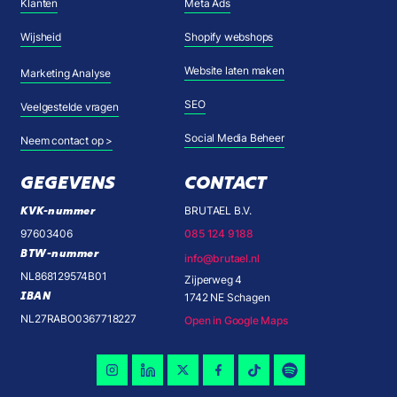
Klanten
Meta Ads
Wijsheid
Shopify webshops
Website laten maken
Marketing Analyse
SEO
Veelgestelde vragen
Social Media Beheer
Neem contact op >
GEGEVENS
CONTACT
KVK-nummer
BRUTAEL B.V.
97603406
085 124 9188
BTW-nummer
info@brutael.nl
NL868129574B01
Zijperweg 4
IBAN
1742 NE Schagen
NL27RABO0367718227
Open in Google Maps