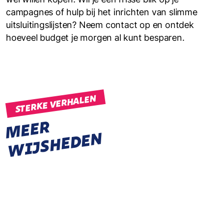
campagnes of hulp bij het inrichten van slimme
uitsluitings­lijsten? Neem contact op en ontdek
hoeveel budget je morgen al kunt besparen.
STERKE VERHALEN
M
E
E
R
W
I
J
S
H
E
D
E
N