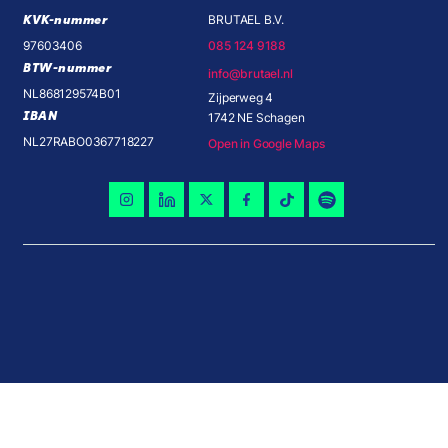
KVK-nummer
BRUTAEL B.V.
97603406
085 124 9188
BTW-nummer
info@brutael.nl
NL868129574B01
Zijperweg 4
IBAN
1742 NE Schagen
NL27RABO0367718227
Open in Google Maps