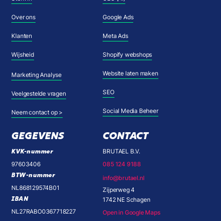
Over ons
Google Ads
Klanten
Meta Ads
Wijsheid
Shopify webshops
Website laten maken
Marketing Analyse
SEO
Veelgestelde vragen
Social Media Beheer
Neem contact op >
GEGEVENS
CONTACT
KVK-nummer
BRUTAEL B.V.
97603406
085 124 9188
BTW-nummer
info@brutael.nl
NL868129574B01
Zijperweg 4
IBAN
1742 NE Schagen
NL27RABO0367718227
Open in Google Maps