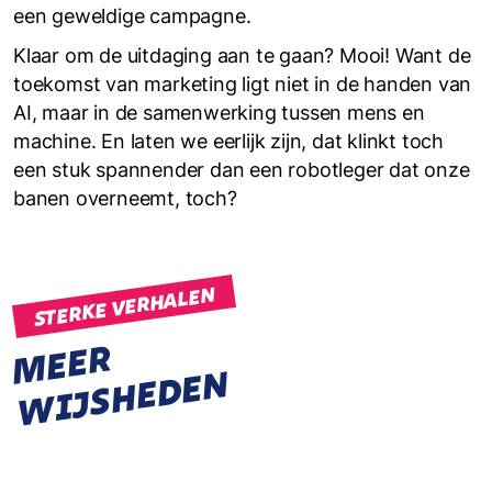
een geweldige campagne.
Klaar om de uitdaging aan te gaan? Mooi! Want de
toekomst van marketing ligt niet in de handen van
AI, maar in de samenwerking tussen mens en
machine. En laten we eerlijk zijn, dat klinkt toch
een stuk spannender dan een robotleger dat onze
banen overneemt, toch?
STERKE VERHALEN
M
E
E
R
W
I
J
S
H
E
D
E
N