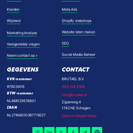
Klanten
Meta Ads
Wijsheid
Shopify webshops
Website laten maken
Marketing Analyse
SEO
Veelgestelde vragen
Social Media Beheer
Neem contact op >
GEGEVENS
CONTACT
KVK-nummer
BRUTAEL B.V.
97603406
085 124 9188
BTW-nummer
info@brutael.nl
NL868129574B01
Zijperweg 4
IBAN
1742 NE Schagen
NL27RABO0367718227
Open in Google Maps