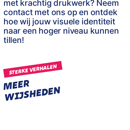
met krachtig drukwerk? Neem
contact met ons op en ontdek
hoe wij jouw visuele identiteit
naar een hoger niveau kunnen
tillen!
STERKE VERHALEN
M
E
E
R
W
I
J
S
H
E
D
E
N