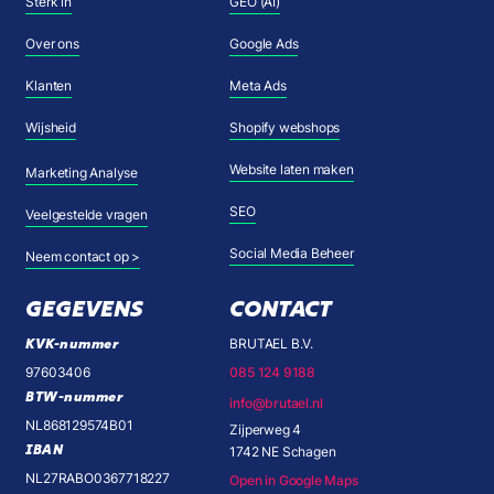
Sterk in
GEO (AI)
Over ons
Google Ads
Klanten
Meta Ads
Wijsheid
Shopify webshops
Website laten maken
Marketing Analyse
SEO
Veelgestelde vragen
Social Media Beheer
Neem contact op >
GEGEVENS
CONTACT
KVK-nummer
BRUTAEL B.V.
97603406
085 124 9188
BTW-nummer
info@brutael.nl
NL868129574B01
Zijperweg 4
IBAN
1742 NE Schagen
NL27RABO0367718227
Open in Google Maps