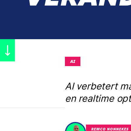
AI
AI verbetert m
en realtime op
REMCO NONNEKES