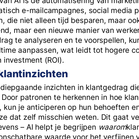
van AI is de automatisering van marketi
atisch e-mailcampagnes, social media p
, die niet alleen tijd besparen, maar ook 
trend, maar een nieuwe manier van werken
drag te analyseren en te voorspellen, k
ime aanpassen, wat leidt tot hogere con
n investment (ROI).
klantinzichten
 diepgaande inzichten in klantgedrag di
 Door patronen te herkennen in hoe klan
 kun je anticiperen op hun behoeften en
e dat zelf misschien weten. Dit gaat v
ens – AI helpt je begrijpen
waarom
kla
 onschatbare waarde voor het verfijnen 