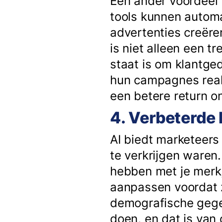
Een ander voordeel 
tools kunnen autom
advertenties creëren
is niet alleen een 
staat is om klantge
hun campagnes realt
een betere return o
4. Verbeterde 
AI biedt marketeers
te verkrijgen waren.
hebben met je merk,
aanpassen voordat z
demografische gegev
doen, en dat is van