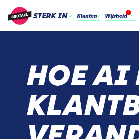
1
STERK IN
Klanten
Wijsheid
HOE AI
KLANTB
VERAN