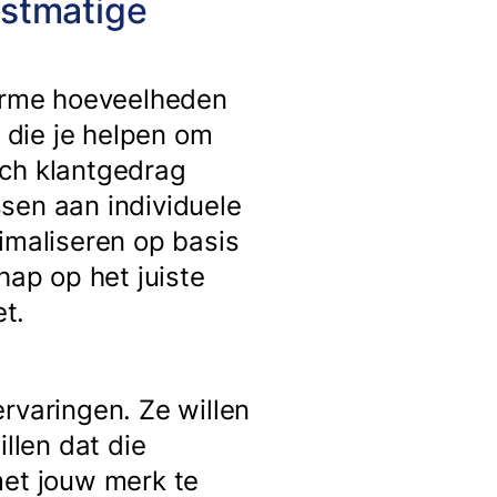
nstmatige
norme hoeveelheden
n die je helpen om
sch klantgedrag
sen aan individuele
imaliseren op basis
hap op het juiste
t.
varingen. Ze willen
llen dat die
met jouw merk te