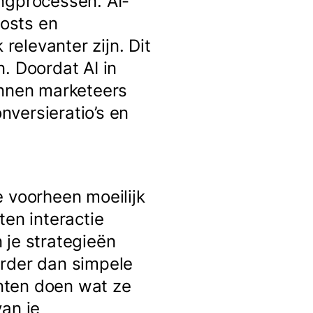
ngprocessen. AI-
osts en
relevanter zijn. Dit
. Doordat AI in
unnen marketeers
versieratio’s en
e voorheen moeilijk
ten interactie
 je strategieën
erder dan simpele
nten doen wat ze
van je