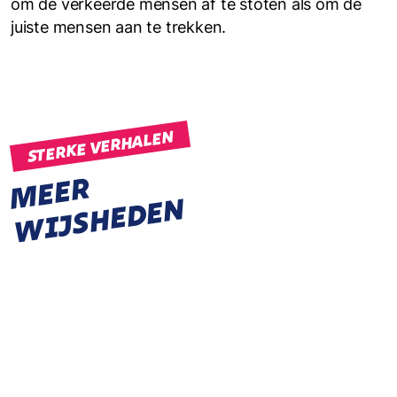
om de verkeerde mensen af te stoten als om de
juiste mensen aan te trekken.
STERKE VERHALEN
M
E
E
R
W
I
J
S
H
E
D
E
N