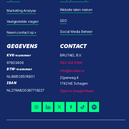
Website laten maken
Marketing Analyse
SEO
Veelgestelde vragen
Social Media Beheer
Neem contact op >
GEGEVENS
CONTACT
KVK-nummer
BRUTAEL B.V.
97603406
085 124 9188
BTW-nummer
info@brutael.nl
NL868129574B01
Zijperweg 4
IBAN
1742 NE Schagen
NL27RABO0367718227
Open in Google Maps