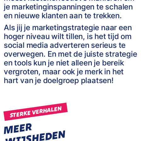
je marketinginspanningen te schalen
en nieuwe klanten aan te trekken.
Als jij je marketingstrategie naar een
hoger niveau wilt tillen, is het tijd om
social media adverteren serieus te
overwegen. En met de juiste strategie
en tools kun je niet alleen je bereik
vergroten, maar ook je merk in het
hart van je doelgroep plaatsen!
STERKE VERHALEN
M
E
E
R
W
I
J
S
H
E
D
E
N