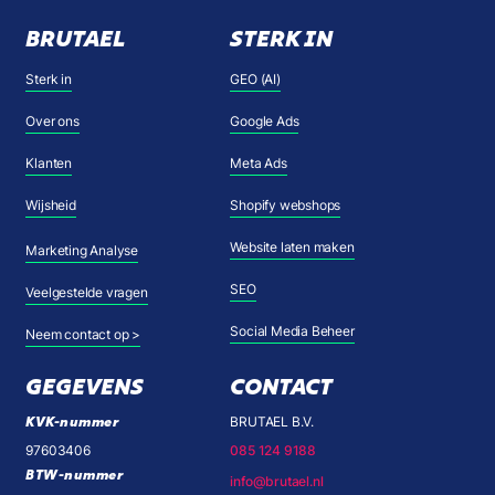
BRUTAEL
STERK IN
Sterk in
GEO (AI)
Over ons
Google Ads
Klanten
Meta Ads
Wijsheid
Shopify webshops
Website laten maken
Marketing Analyse
SEO
Veelgestelde vragen
Social Media Beheer
Neem contact op >
GEGEVENS
CONTACT
KVK-nummer
BRUTAEL B.V.
97603406
085 124 9188
BTW-nummer
info@brutael.nl