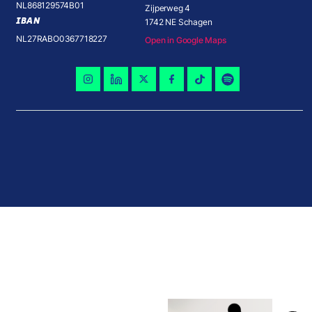
NL868129574B01
Zijperweg 4
IBAN
1742 NE Schagen
NL27RABO0367718227
Open in Google Maps