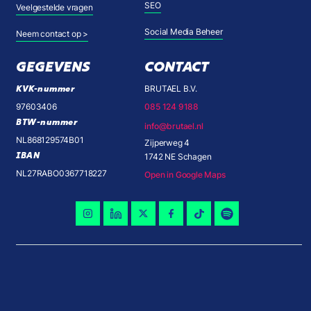
SEO
Veelgestelde vragen
Social Media Beheer
Neem contact op >
GEGEVENS
CONTACT
KVK-nummer
BRUTAEL B.V.
97603406
085 124 9188
BTW-nummer
info@brutael.nl
NL868129574B01
Zijperweg 4
IBAN
1742 NE Schagen
NL27RABO0367718227
Open in Google Maps