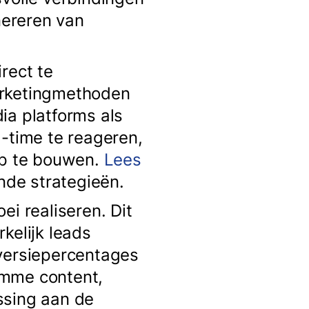
nereren van
rect te
arketingmethoden
ia platforms als
l-time te reageren,
op te bouwen.
Lees
de strategieën.
ei realiseren. Dit
kelijk leads
nversiepercentages
imme content,
ssing aan de