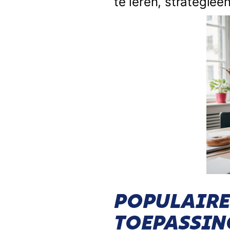
te leren, strategieë
POPULAIRE
TOEPASSIN