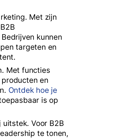
rketing. Met zijn
s B2B
. Bedrijven kunnen
epen targeten en
tent.
n. Met functies
n producten en
en.
Ontdek hoe je
 toepasbaar is op
j uitstek. Voor B2B
leadership te tonen,