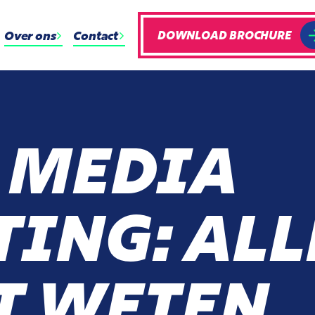
Over ons
Contact
DOWNLOAD BROCHURE
 MEDIA
ING: ALL
T WETEN