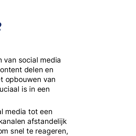
R
n van social media
content delen en
het opbouwen van
ciaal is in een
l media tot een
analen afstandelijk
om snel te reageren,