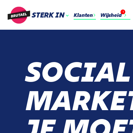
1
STERK IN
Klanten
Wijsheid
SOCIAL
MARKET
JE MOE