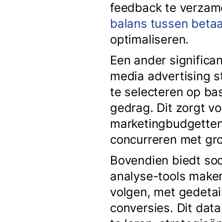
feedback te verzam
balans tussen betaa
optimaliseren.
Een ander significan
media advertising s
te selecteren op ba
gedrag. Dit zorgt v
marketingbudgetten,
concurreren met gro
Bovendien biedt so
analyse-tools maken
volgen, met gedetail
conversies. Dit dat