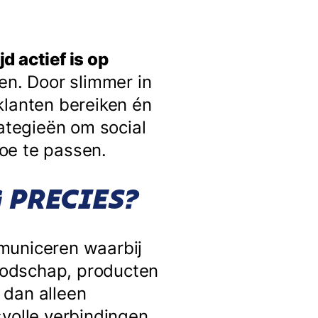
d actief is op
len. Door slimmer in
klanten bereiken én
rategieën om social
oe te passen.
 PRECIES?
municeren waarbij
oodschap, producten
 dan alleen
svolle verbindingen