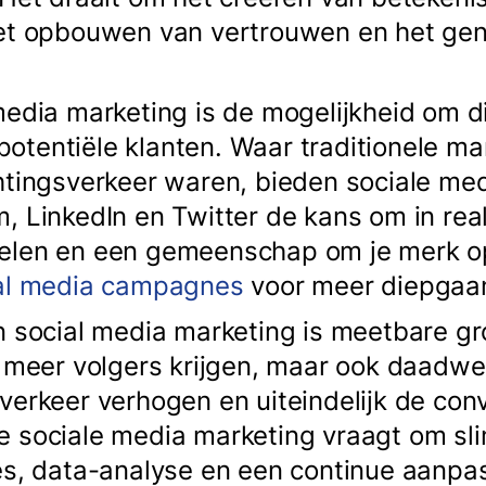
het opbouwen van vertrouwen en het ge
.
media marketing is de mogelijkheid om di
otentiële klanten. Waar traditionele m
htingsverkeer waren, bieden sociale med
, LinkedIn en Twitter de kans om in rea
elen en een gemeenschap om je merk 
ial media campagnes
voor meer diepgaan
 social media marketing is meetbare gro
n meer volgers krijgen, maar ook daadwer
verkeer verhogen en uiteindelijk de co
e sociale media marketing vraagt om sl
es, data-analyse en een continue aanpa