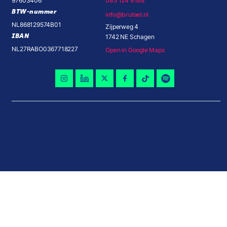
97603406
085 124 9188
BTW-nummer
info@brutael.nl
NL868129574B01
Zijperweg 4
IBAN
1742 NE Schagen
NL27RABO0367718227
Open in Google Maps