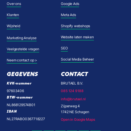
Over ons
Google Ads
Klanten
Meta Ads
Wijsheid
Shopify webshops
Website laten maken
Marketing Analyse
SEO
Veelgestelde vragen
Social Media Beheer
Neem contact op >
GEGEVENS
CONTACT
KVK-nummer
BRUTAEL B.V.
97603406
085 124 9188
BTW-nummer
info@brutael.nl
NL868129574B01
Zijperweg 4
IBAN
1742 NE Schagen
NL27RABO0367718227
Open in Google Maps