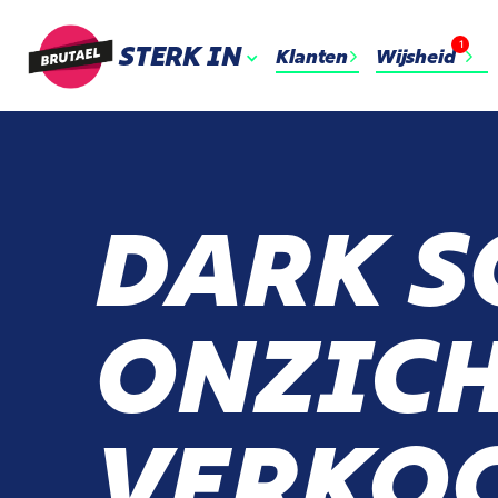
1
STERK IN
Klanten
Wijsheid
DARK S
ONZIC
VERKO