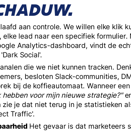
SCHADUW.
laafd aan controle. We willen elke klik 
lke lead naar een specifiek formulier. Ma
Google Analytics-dashboard, vindt de ec
'Dark Social'.
 kanalen die we niet kunnen tracken. D
emers, besloten Slack-communities, DM’
ek bij de koffieautomaat. Wanneer een 
k hebben voor mijn nieuwe strategie?"
en
ie je dat niet terug in je statistieken al
ct Traffic'.
baarheid
Het gevaar is dat marketeers 