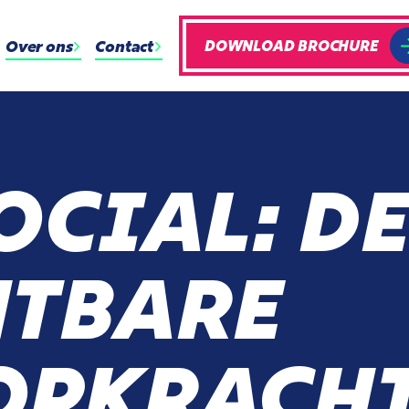
Over ons
Contact
DOWNLOAD BROCHURE
OCIAL: D
HTBARE
OPKRACH