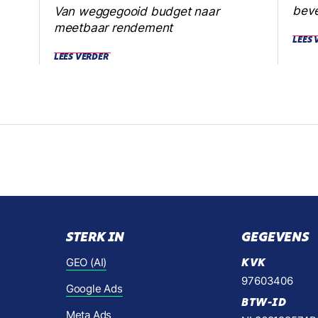
beve
Van weggegooid budget naar
meetbaar rendement
LEES 
LEES VERDER
STERK IN
GEGEVENS
GEO (AI)
KVK
97603406
Google Ads
BTW-ID
Meta Ads