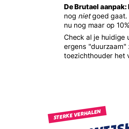
De Brutael aanpak: 
nog
niet
goed gaat. 
nu nog maar op 10%"
Check al je huidige 
ergens "duurzaam" z
toezichthouder het v
STERKE VERHALEN