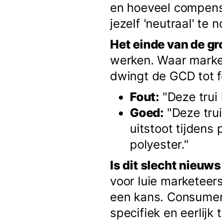
en hoeveel compens
jezelf 'neutraal' te
Het einde van de g
werken. Waar marke
dwingt de GCD tot fe
Fout:
"Deze trui 
Goed:
"Deze tru
uitstoot tijdens
polyester."
Is dit slecht nieuw
voor luie marketeer
een kans. Consumen
specifiek en eerlijk 