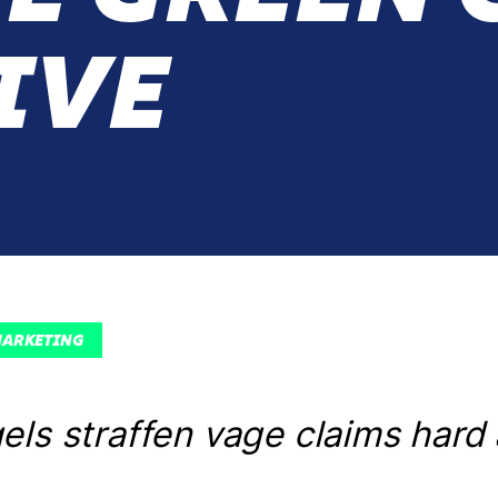
IVE
MARKETING
ls straffen vage claims hard 