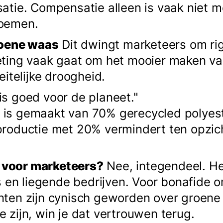
atie. Compensatie alleen is vaak niet 
 noemen.
roene waas
Dit dwingt marketeers om ri
ting vaak gaat om het mooier maken van
itelijke droogheid.
is goed voor de planeet."
i is gemaakt van 70% gerecycled polyes
 productie met 20% vermindert ten opzi
s voor marketeers?
Nee, integendeel. He
s en liegende bedrijven. Voor bonafide o
ten zijn cynisch geworden over groene 
te zijn, win je dat vertrouwen terug.