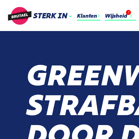
1
STERK IN
Klanten
Wijsheid
GREENW
STRAFB
DOOR D