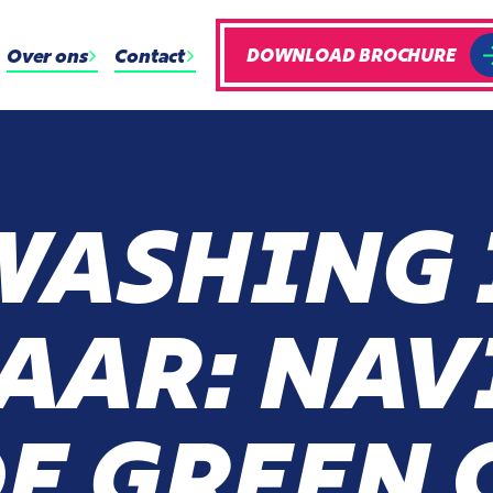
Over ons
Contact
DOWNLOAD BROCHURE
ASHING 
AAR: NAV
E GREEN 