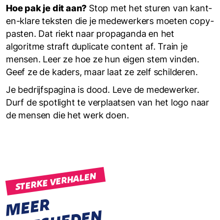
Hoe pak je dit aan?
Stop met het sturen van kant-
en-klare teksten die je medewerkers moeten copy-
pasten. Dat riekt naar propaganda en het
algoritme straft duplicate content af. Train je
mensen. Leer ze hoe ze hun eigen stem vinden.
Geef ze de kaders, maar laat ze zelf schilderen.
Je bedrijfspagina is dood. Leve de medewerker.
Durf de spotlight te verplaatsen van het logo naar
de mensen die het werk doen.
STERKE VERHALEN
M
E
E
R
W
I
J
S
H
E
D
E