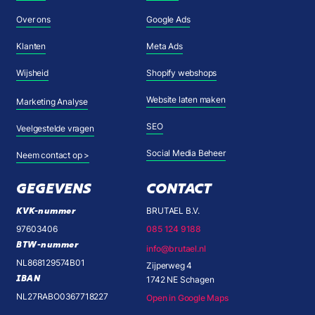
Over ons
Google Ads
Klanten
Meta Ads
Wijsheid
Shopify webshops
Website laten maken
Marketing Analyse
SEO
Veelgestelde vragen
Social Media Beheer
Neem contact op >
GEGEVENS
CONTACT
KVK-nummer
BRUTAEL B.V.
97603406
085 124 9188
BTW-nummer
info@brutael.nl
NL868129574B01
Zijperweg 4
IBAN
1742 NE Schagen
NL27RABO0367718227
Open in Google Maps