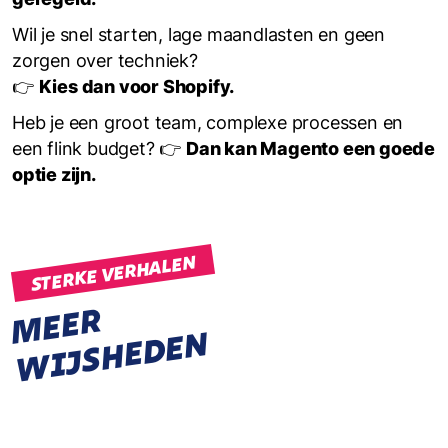
Wil je snel starten, lage maandlasten en geen
zorgen over techniek?
👉
Kies dan voor Shopify.
Heb je een groot team, complexe processen en
een flink budget? 👉
Dan kan Magento een goede
optie zijn.
STERKE VERHALEN
M
E
E
R
W
I
J
S
H
E
D
E
N