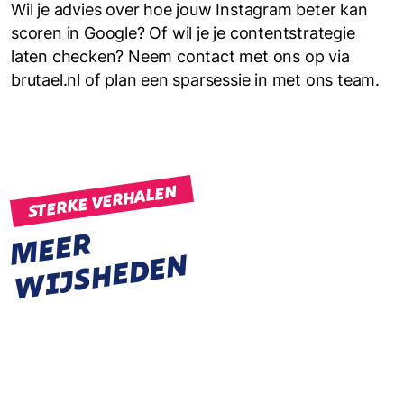
Wil je advies over hoe jouw Instagram beter kan
scoren in Google? Of wil je je contentstrategie
laten checken? Neem contact met ons op via
brutael.nl of plan een sparsessie in met ons team.
STERKE VERHALEN
M
E
E
R
W
I
J
S
H
E
D
E
N