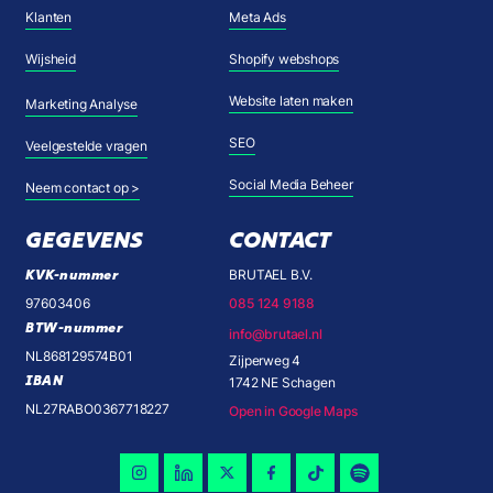
Klanten
Meta Ads
Wijsheid
Shopify webshops
Website laten maken
Marketing Analyse
SEO
Veelgestelde vragen
Social Media Beheer
Neem contact op >
GEGEVENS
CONTACT
KVK-nummer
BRUTAEL B.V.
97603406
085 124 9188
BTW-nummer
info@brutael.nl
NL868129574B01
Zijperweg 4
IBAN
1742 NE Schagen
NL27RABO0367718227
Open in Google Maps