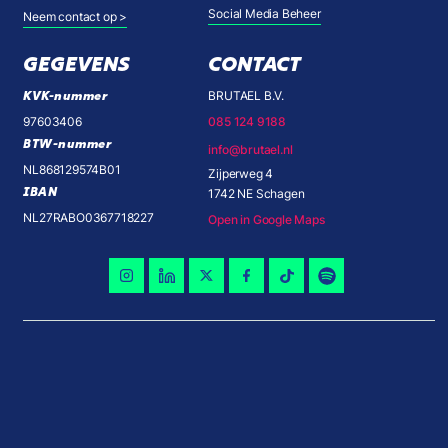
Social Media Beheer
Neem contact op >
GEGEVENS
CONTACT
KVK-nummer
BRUTAEL B.V.
97603406
085 124 9188
BTW-nummer
info@brutael.nl
NL868129574B01
Zijperweg 4
IBAN
1742 NE Schagen
NL27RABO0367718227
Open in Google Maps