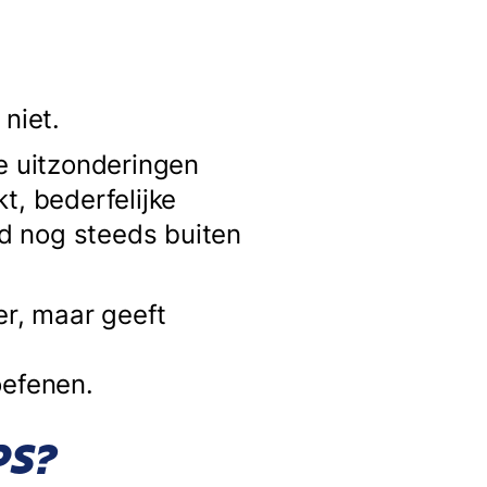
niet.
de uitzonderingen
t, bederfelijke
d nog steeds buiten
r, maar geeft
 oefenen.
PS?