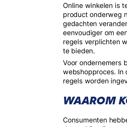
Online winkelen is t
product onderweg na
gedachten verander
eenvoudiger om een
regels verplichten 
te bieden.
Voor ondernemers be
webshopproces. In d
regels worden inge
WAAROM KO
Consumenten hebben 