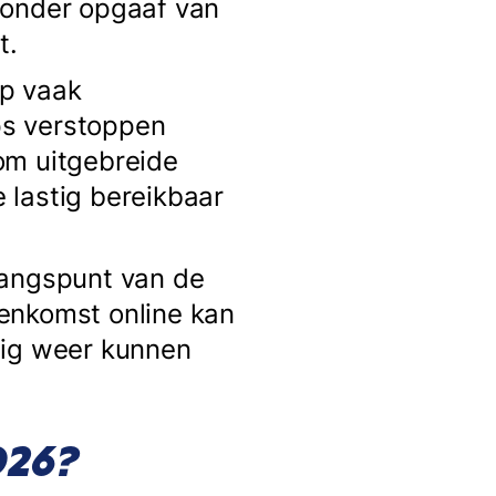
zonder opgaaf van
ht.
op vaak
ps verstoppen
om uitgebreide
e lastig bereikbaar
gangspunt van de
enkomst online kan
dig weer kunnen
026?