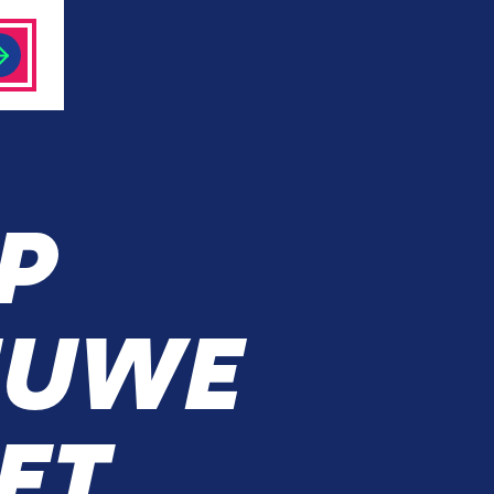
P
EUWE
ET