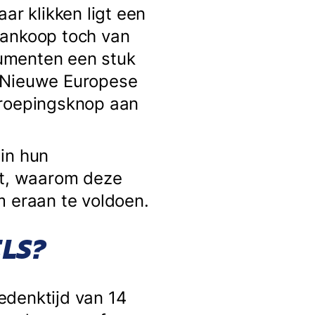
ar klikken ligt een
aankoop toch van
sumenten een stuk
. Nieuwe Europese
rroepingsknop aan
in hun
rt, waarom deze
 eraan te voldoen.
LS?
edenktijd van 14