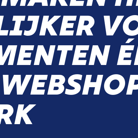
LIJKER V
MENTEN É
 WEBSHO
RK