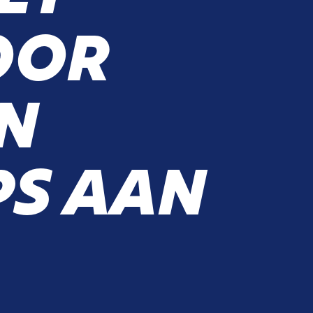
OOR
N
PS AAN