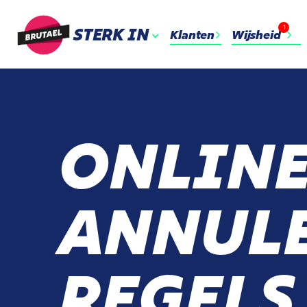
1
STERK IN
Klanten
Wijsheid
ONLIN
ANNUL
REGELS