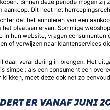
nkopen. Binnen deze periode mogen zij 
n aankoop. Dit heet het herroepingsrec
t echter dat het annuleren van een aanko
an het plaatsen ervan. Sommige websho
ep in hun website, vragen consumenten 
llen of verwijzen naar klantenservices di
l daar verandering in brengen. Het uit
is simpel: als een consument een overe
r klikken, moet deze ook net zo eenvou
ERT ER VANAF JUNI 2