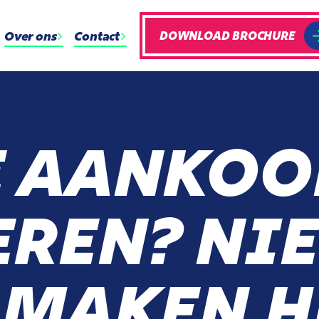
Over ons
Contact
DOWNLOAD BROCHURE
E AANKOO
EREN? NI
 MAKEN H