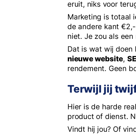
eruit, niks voor ter
Marketing is totaal 
de andere kant €2,- 
niet. Je zou als een
Dat is wat wij doen
nieuwe website
,
S
rendement. Geen bo
Terwijl jij twi
Hier is de harde rea
product of dienst. N
Vindt hij jou? Of vin