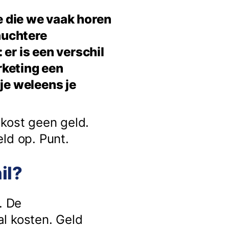
ie die we vaak horen
 nuchtere
 er is een verschil
arketing een
je weleens je
 kost geen geld.
ld op. Punt.
il?
. De
l kosten. Geld