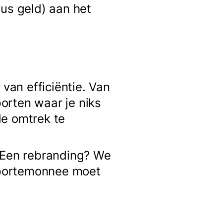
dus geld) aan het
 van efficiëntie. Van
porten waar je niks
de omtrek te
? Een rebranding? We
e portemonnee moet