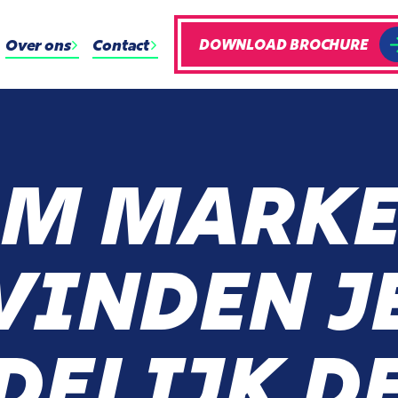
Over ons
Contact
DOWNLOAD BROCHURE
M MARKE
 VINDEN J
DELIJK D