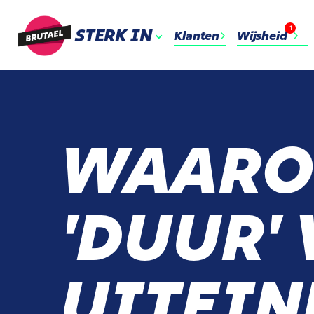
1
STERK IN
Klanten
Wijsheid
WAARO
'DUUR'
UITEIN