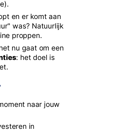
e).
topt en er komt aan
uur" was? Natuurlijk
hine proppen.
 het nu gaat om een
nties
: het doel is
et.
r
it moment naar jouw
vesteren in