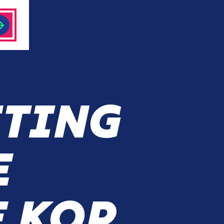
TING
E
E KOP