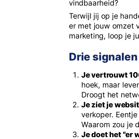
vindbaarheid?
Terwijl jij op je ha
er met jouw omzet v
marketing, loop je j
Drie signalen 
Je vertrouwt 1
hoek, maar leven
Droogt het netw
Je ziet je websit
verkoper. Eentje
Waarom zou je d
Je doet het "er w