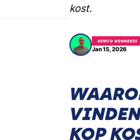
kost.
REMCO NONNEKES
Jan 15, 2026
WAAROM
VINDEN
KOP KO