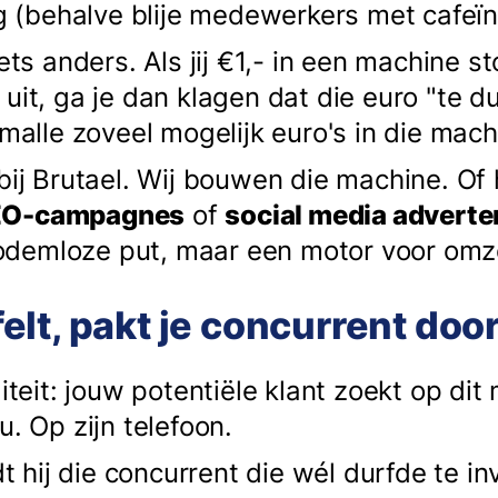
ug (behalve blije medewerkers met cafeïn
iets anders. Als jij €1,- in een machine s
uit, ga je dan klagen dat die euro "te d
 malle zoveel mogelijk euro's in die mac
 bij Brutael. Wij bouwen die machine. Of
EO-campagnes
of
social media adverte
demloze put, maar een motor voor omz
jfelt, pakt je concurrent doo
liteit: jouw potentiële klant zoekt op d
u. Op zijn telefoon.
dt hij die concurrent die wél durfde te in