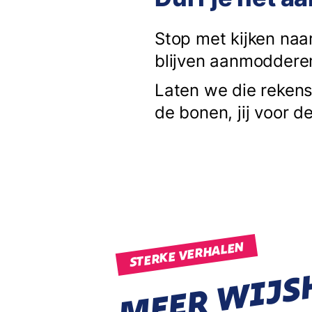
Stop met kijken naar
blijven aanmodderen 
Laten we die reke
de bonen, jij voor d
STERKE VERHALEN
MEER WIJS