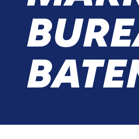
BURE
BATE