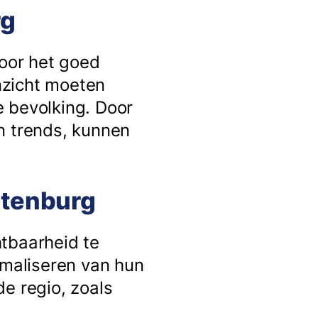
rg
voor het goed
inzicht moeten
e bevolking. Door
n trends, kunnen
atenburg
htbaarheid te
imaliseren van hun
e regio, zoals