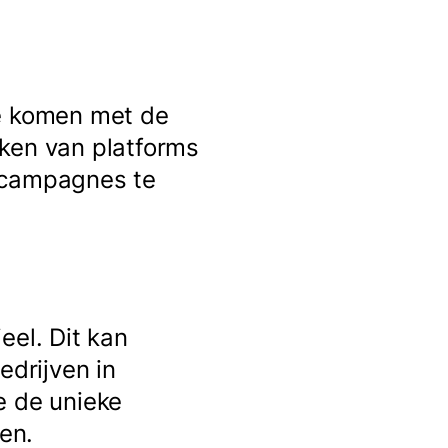
te komen met de
aken van platforms
e campagnes te
eel. Dit kan
edrijven in
e de unieke
en.