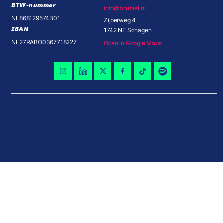
BTW-nummer
info@brutael.nl
NL868129574B01
Zijperweg 4
IBAN
1742 NE Schagen
NL27RABO0367718227
Open in Google Maps