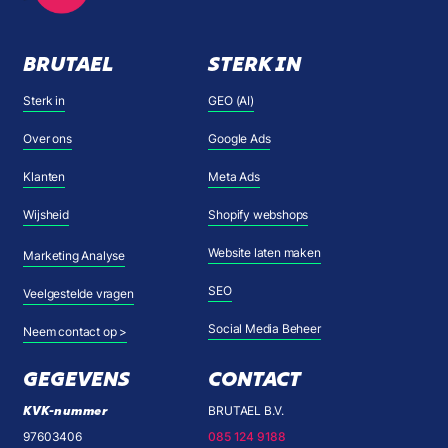
BRUTAEL
STERK IN
Sterk in
GEO (AI)
Over ons
Google Ads
Klanten
Meta Ads
Wijsheid
Shopify webshops
Website laten maken
Marketing Analyse
SEO
Veelgestelde vragen
Social Media Beheer
Neem contact op >
GEGEVENS
CONTACT
KVK-nummer
BRUTAEL B.V.
97603406
085 124 9188