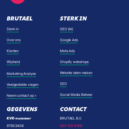
BRUTAEL
STERK IN
Sterk in
GEO (AI)
Over ons
Google Ads
Klanten
Meta Ads
Wijsheid
Shopify webshops
Website laten maken
Marketing Analyse
SEO
Veelgestelde vragen
Social Media Beheer
Neem contact op >
GEGEVENS
CONTACT
KVK-nummer
BRUTAEL B.V.
97603406
085 124 9188