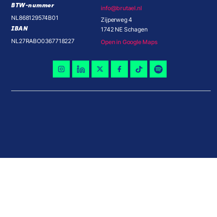
BTW-nummer
info@brutael.nl
NL868129574B01
Zijperweg 4
IBAN
1742 NE Schagen
NL27RABO0367718227
Open in Google Maps