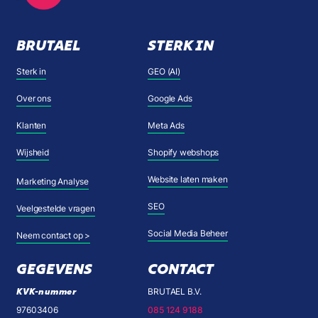
BRUTAEL
STERK IN
Sterk in
GEO (AI)
Over ons
Google Ads
Klanten
Meta Ads
Wijsheid
Shopify webshops
Website laten maken
Marketing Analyse
SEO
Veelgestelde vragen
Social Media Beheer
Neem contact op >
GEGEVENS
CONTACT
KVK-nummer
BRUTAEL B.V.
97603406
085 124 9188