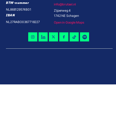
BTW-nummer
info@brutael.nl
NL868129574B01
Zijperweg 4
IBAN
1742 NE Schagen
NL27RABO0367718227
Open in Google Maps