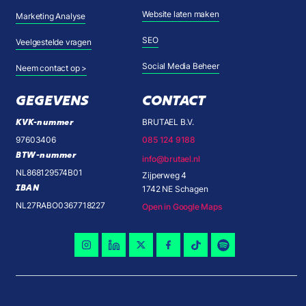
Website laten maken
Marketing Analyse
SEO
Veelgestelde vragen
Social Media Beheer
Neem contact op >
GEGEVENS
CONTACT
KVK-nummer
BRUTAEL B.V.
97603406
085 124 9188
BTW-nummer
info@brutael.nl
NL868129574B01
Zijperweg 4
IBAN
1742 NE Schagen
NL27RABO0367718227
Open in Google Maps