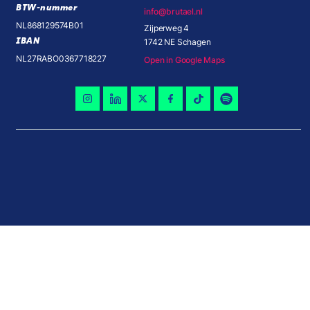
BTW-nummer
info@brutael.nl
NL868129574B01
Zijperweg 4
IBAN
1742 NE Schagen
NL27RABO0367718227
Open in Google Maps