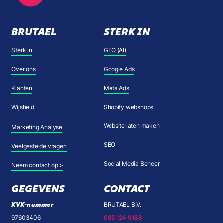
BRUTAEL
STERK IN
Sterk in
GEO (AI)
Over ons
Google Ads
Klanten
Meta Ads
Wijsheid
Shopify webshops
Website laten maken
Marketing Analyse
SEO
Veelgestelde vragen
Social Media Beheer
Neem contact op >
GEGEVENS
CONTACT
KVK-nummer
BRUTAEL B.V.
97603406
085 124 9188