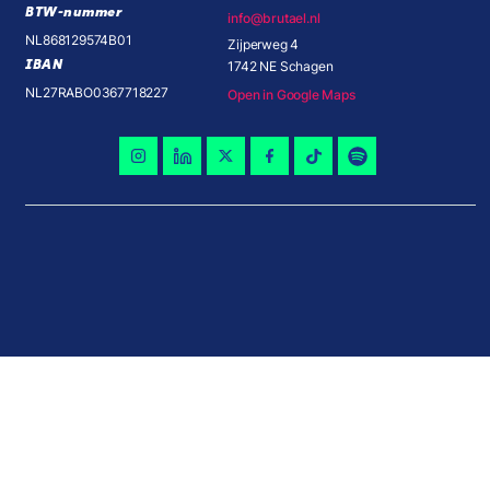
BTW-nummer
info@brutael.nl
NL868129574B01
Zijperweg 4
IBAN
1742 NE Schagen
NL27RABO0367718227
Open in Google Maps