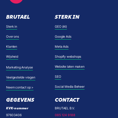
BRUTAEL
STERK IN
Sterk in
GEO (AI)
Over ons
Google Ads
Klanten
Meta Ads
Wijsheid
Shopify webshops
Website laten maken
Marketing Analyse
SEO
Veelgestelde vragen
Social Media Beheer
Neem contact op >
GEGEVENS
CONTACT
KVK-nummer
BRUTAEL B.V.
97603406
085 124 9188