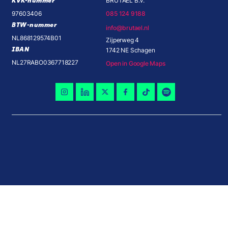
KVK-nummer
BRUTAEL B.V.
97603406
085 124 9188
BTW-nummer
info@brutael.nl
NL868129574B01
Zijperweg 4
IBAN
1742 NE Schagen
NL27RABO0367718227
Open in Google Maps