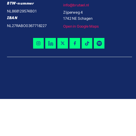
BTW-nummer
info@brutael.nl
NL868129574B01
Zijperweg 4
IBAN
1742 NE Schagen
NL27RABO0367718227
Open in Google Maps