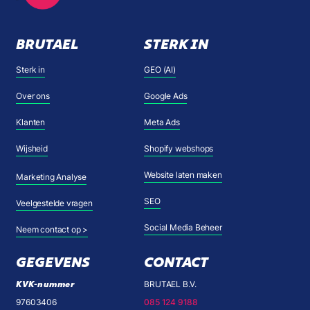
BRUTAEL
STERK IN
Sterk in
GEO (AI)
Over ons
Google Ads
Klanten
Meta Ads
Wijsheid
Shopify webshops
Website laten maken
Marketing Analyse
SEO
Veelgestelde vragen
Social Media Beheer
Neem contact op >
GEGEVENS
CONTACT
KVK-nummer
BRUTAEL B.V.
97603406
085 124 9188