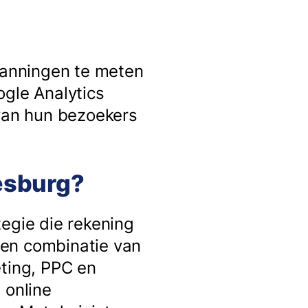
spanningen te meten
ogle Analytics
 van hun bezoekers
oesburg?
tegie die rekening
een combinatie van
eting, PPC en
 online