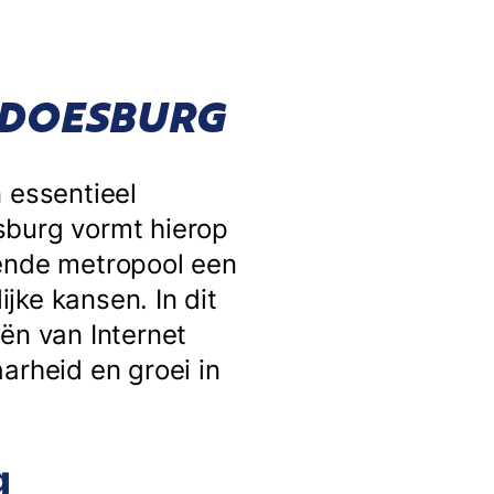
 DOESBURG
 essentieel
sburg vormt hierop
sende metropool een
jke kansen. In dit
ën van Internet
arheid en groei in
g