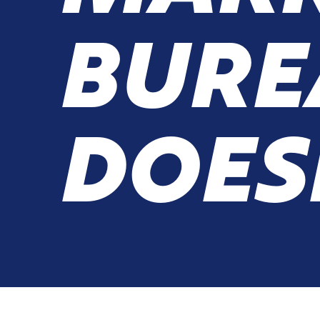
BURE
DOES