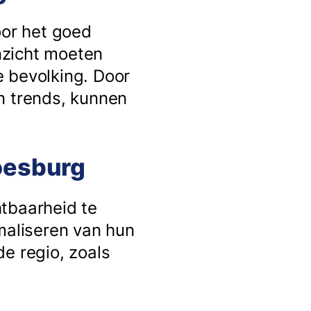
oor het goed
inzicht moeten
e bevolking. Door
n trends, kunnen
oesburg
htbaarheid te
maliseren van hun
e regio, zoals