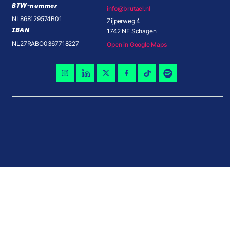
BTW-nummer
info@brutael.nl
NL868129574B01
Zijperweg 4
IBAN
1742 NE Schagen
NL27RABO0367718227
Open in Google Maps