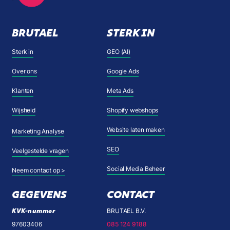
BRUTAEL
STERK IN
Sterk in
GEO (AI)
Over ons
Google Ads
Klanten
Meta Ads
Wijsheid
Shopify webshops
Website laten maken
Marketing Analyse
SEO
Veelgestelde vragen
Social Media Beheer
Neem contact op >
GEGEVENS
CONTACT
KVK-nummer
BRUTAEL B.V.
97603406
085 124 9188