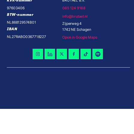
KVK-nummer
BRUTAEL B.V.
97603406
085 124 9188
BTW-nummer
info@brutael.nl
NL868129574B01
Zijperweg 4
IBAN
1742 NE Schagen
NL27RABO0367718227
Open in Google Maps