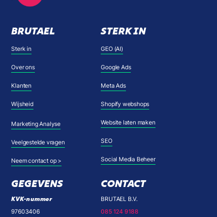
BRUTAEL
STERK IN
Sterk in
GEO (AI)
Over ons
Google Ads
Klanten
Meta Ads
Wijsheid
Shopify webshops
Website laten maken
Marketing Analyse
SEO
Veelgestelde vragen
Social Media Beheer
Neem contact op >
GEGEVENS
CONTACT
KVK-nummer
BRUTAEL B.V.
97603406
085 124 9188