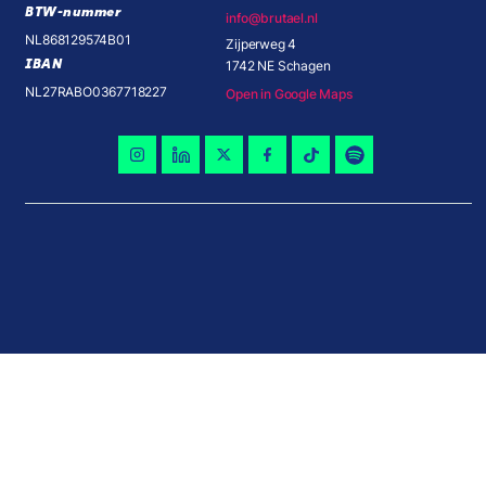
BTW-nummer
info@brutael.nl
NL868129574B01
Zijperweg 4
IBAN
1742 NE Schagen
NL27RABO0367718227
Open in Google Maps