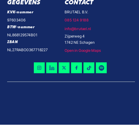
GEGEVENS
CONTACT
KVK-nummer
BRUTAEL B.V.
97603406
085 124 9188
BTW-nummer
info@brutael.nl
NL868129574B01
Zijperweg 4
IBAN
1742 NE Schagen
NL27RABO0367718227
Open in Google Maps