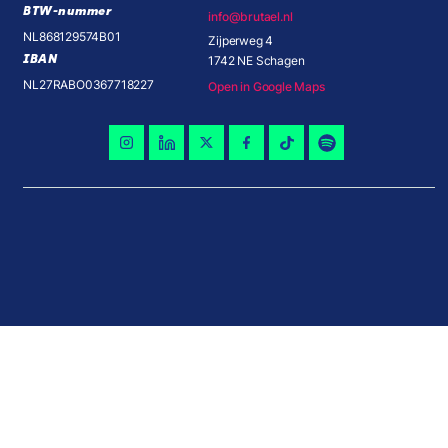
BTW-nummer
info@brutael.nl
NL868129574B01
Zijperweg 4
IBAN
1742 NE Schagen
NL27RABO0367718227
Open in Google Maps