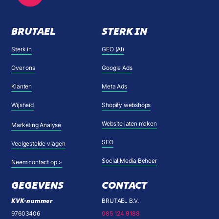
BRUTAEL
STERK IN
Sterk in
GEO (AI)
Over ons
Google Ads
Klanten
Meta Ads
Wijsheid
Shopify webshops
Website laten maken
Marketing Analyse
SEO
Veelgestelde vragen
Social Media Beheer
Neem contact op >
GEGEVENS
CONTACT
KVK-nummer
BRUTAEL B.V.
97603406
085 124 9188