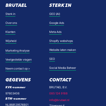
BRUTAEL
STERK IN
Sterk in
GEO (AI)
Over ons
Google Ads
Klanten
Meta Ads
Wijsheid
Shopify webshops
Website laten maken
Marketing Analyse
SEO
Veelgestelde vragen
Social Media Beheer
Neem contact op >
GEGEVENS
CONTACT
KVK-nummer
BRUTAEL B.V.
97603406
085 124 9188
BTW-nummer
info@brutael.nl
NL868129574B01
Zijperweg 4