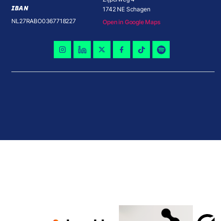
IBAN
1742 NE Schagen
NL27RABO0367718227
Open in Google Maps