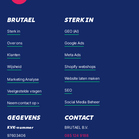
BRUTAEL
STERK IN
Sterk in
GEO (AI)
Over ons
Google Ads
Klanten
Meta Ads
Wijsheid
Shopify webshops
Website laten maken
Marketing Analyse
SEO
Veelgestelde vragen
Social Media Beheer
Neem contact op >
GEGEVENS
CONTACT
KVK-nummer
BRUTAEL B.V.
97603406
085 124 9188