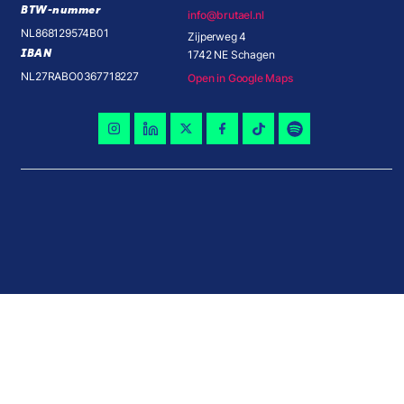
BTW-nummer
info@brutael.nl
NL868129574B01
Zijperweg 4
IBAN
1742 NE Schagen
NL27RABO0367718227
Open in Google Maps