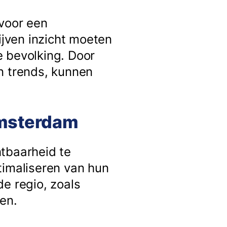
 voor een
ijven inzicht moeten
e bevolking. Door
n trends, kunnen
Amsterdam
htbaarheid te
timaliseren van hun
e regio, zoals
en.