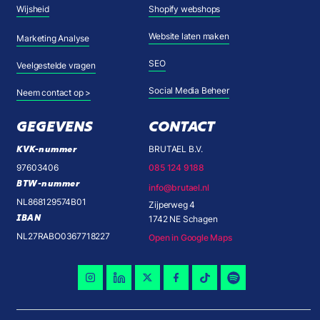
Wijsheid
Shopify webshops
Website laten maken
Marketing Analyse
SEO
Veelgestelde vragen
Social Media Beheer
Neem contact op >
GEGEVENS
CONTACT
KVK-nummer
BRUTAEL B.V.
97603406
085 124 9188
BTW-nummer
info@brutael.nl
NL868129574B01
Zijperweg 4
IBAN
1742 NE Schagen
NL27RABO0367718227
Open in Google Maps