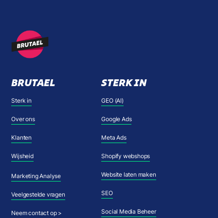
BRUTAEL
STERK IN
Sterk in
GEO (AI)
Over ons
Google Ads
Klanten
Meta Ads
Wijsheid
Shopify webshops
Website laten maken
Marketing Analyse
SEO
Veelgestelde vragen
Social Media Beheer
Neem contact op >