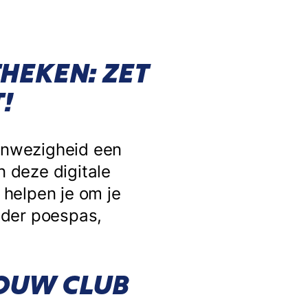
HEKEN: ZET
!
aanwezigheid een
n deze digitale
 helpen je om je
nder poespas,
JOUW CLUB