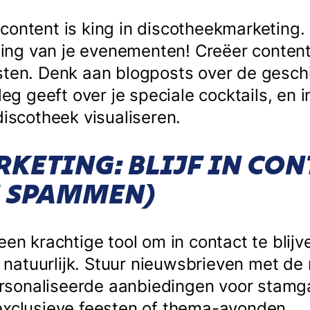
content is king in discotheekmarketing
ng van je evenementen! Creëer content
sten. Denk aan blogposts over de geschi
tleg geeft over je speciale cocktails, en 
discotheek visualiseren.
KETING: BLIJF IN CON
E SPAMMEN)
een krachtige tool om in contact te blijv
atuurlijk. Stuur nieuwsbrieven met de
sonaliseerde aanbiedingen voor stamg
exclusieve feesten of thema-avonden.