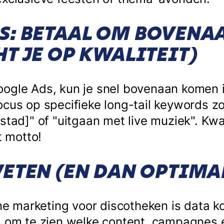
S: BETAAL OM BOVENAA
T JE OP KWALITEIT)
ogle Ads, kun je snel bovenaan komen 
ocus op specifieke long-tail keywords z
stad]" of "uitgaan met live muziek". Kwa
t motto!
WETEN (EN DAN OPTIMA
ine marketing voor discotheken is data k
s om te zien welke content, campagnes 