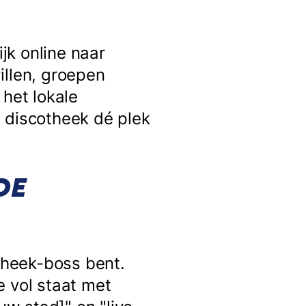
ijk online naar
illen, groepen
 het lokale
 discotheek dé plek
DE
otheek-boss bent.
e vol staat met