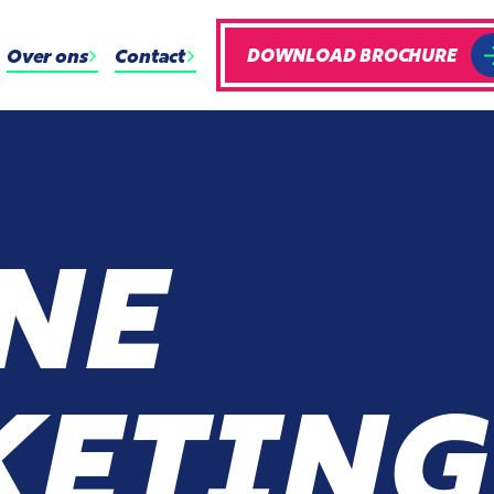
Over ons
Contact
DOWNLOAD BROCHURE
NE
ETING