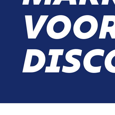
VOO
DISC