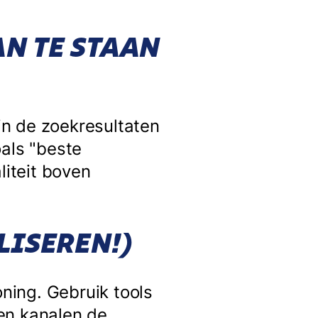
N TE STAAN
in de zoekresultaten
oals "beste
liteit boven
LISEREN!)
oning. Gebruik tools
en kanalen de