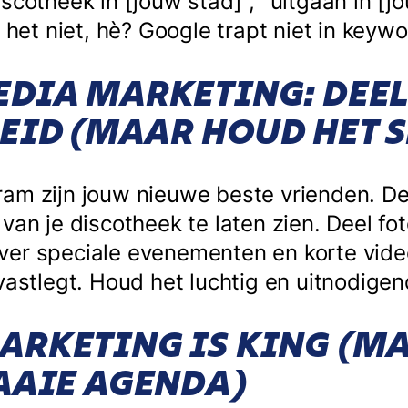
scotheek in [jouw stad]", "uitgaan in [jo
f het niet, hè? Google trapt niet in keywo
EDIA MARKETING: DEEL
EID (MAAR HOUD HET 
am zijn jouw nieuwe beste vrienden. De
van je discotheek te laten zien. Deel fot
er speciale evenementen en korte video
vastlegt. Houd het luchtig en uitnodigen
ARKETING IS KING (M
AAIE AGENDA)