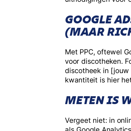
GOOGLE AD
(MAAR RICH
Met PPC, oftewel Go
voor discotheken. F
discotheek in [jouw 
kwantiteit is hier he
METEN IS 
Vergeet niet: in onl
als Google Analytic