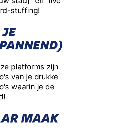
uw stad]" en "live
rd-stuffing!
 JE
SPANNEND)
ze platforms zijn
o's van je drukke
's waarin je de
d!
AAR MAAK