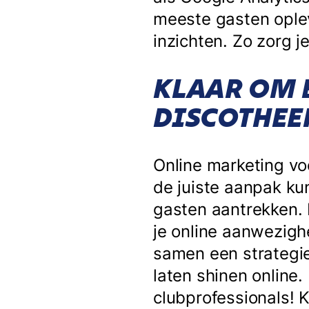
meeste gasten oplev
inzichten. Zo zorg j
KLAAR OM B
DISCOTHE
Online marketing voo
de juiste aanpak kun
gasten aantrekken. E
je online aanwezigh
samen een strategi
laten shinen online
clubprofessionals! 