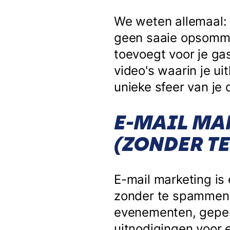
We weten allemaal: 
geen saaie opsommi
toevoegt voor je ga
video's waarin je ui
unieke sfeer van je 
E-MAIL MAR
(ZONDER T
E-mail marketing is 
zonder te spammen n
evenementen, geper
uitnodigingen voor 