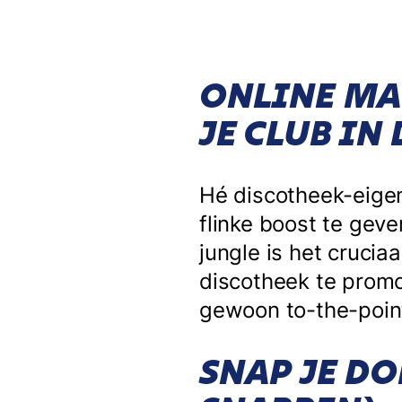
ONLINE MA
JE CLUB IN
Hé discotheek-eigen
flinke boost te geve
jungle is het crucia
discotheek te prom
gewoon to-the-poin
SNAP JE DO