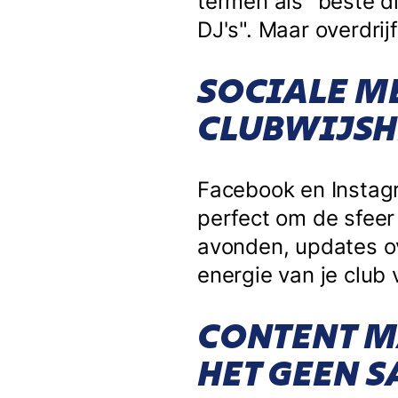
termen als "beste di
DJ's". Maar overdrij
SOCIALE M
CLUBWIJSH
Facebook en Instagr
perfect om de sfeer 
avonden, updates ov
energie van je club 
CONTENT M
HET GEEN S