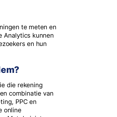
nningen te meten en
e Analytics kunnen
bezoekers en hun
rlem?
ie die rekening
een combinatie van
eting, PPC en
e online