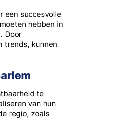
or een succesvolle
t moeten hebben in
. Door
n trends, kunnen
aarlem
htbaarheid te
aliseren van hun
e regio, zoals